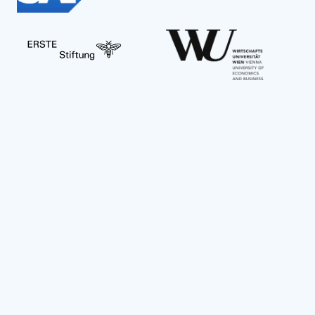
Social Impact Award Teams
Armenia
Austria
Bulgaria
Congo (DRC)
Croatia
Czechia
Georgia
Germany
Hungary
India
Kazakhstan
Mexico