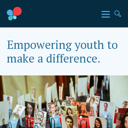
Перейти
к
Страны SIA
Меню
По
содержимому
Social Impact Award Kazakhstan
Empowering youth to
make a difference.