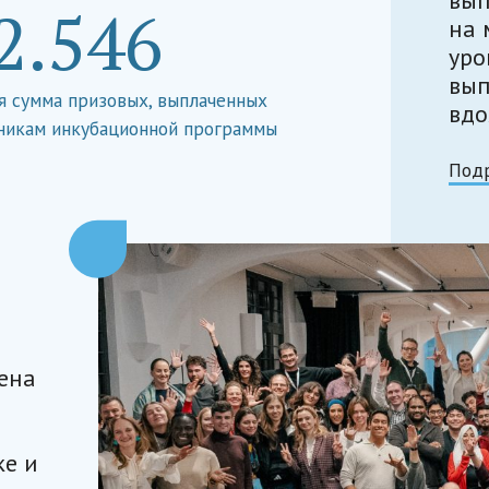
2.546
на 
уро
вып
 сумма призовых, выплаченных
вдо
никам инкубационной программы
Под
ена
ке и