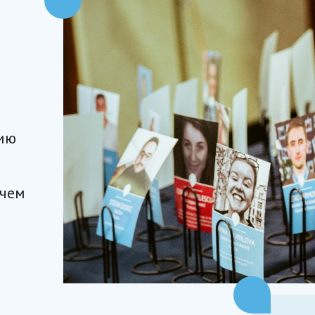
нию
 чем