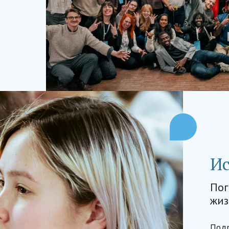
И
Пог
жиз
Под