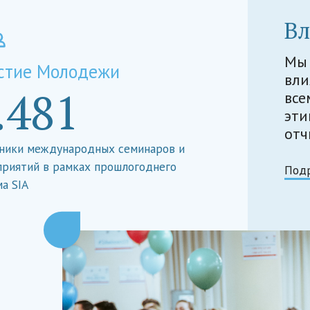
В
Мы 
стие Молодежи
вли
.481
все
эти
отч
ники международных семинаров и
риятий в рамках прошлогоднего
Под
а SIA