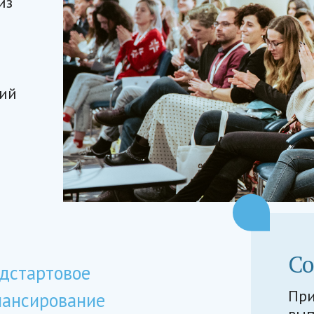
из
и
ний
Со
дстартовое
При
ансирование
вып