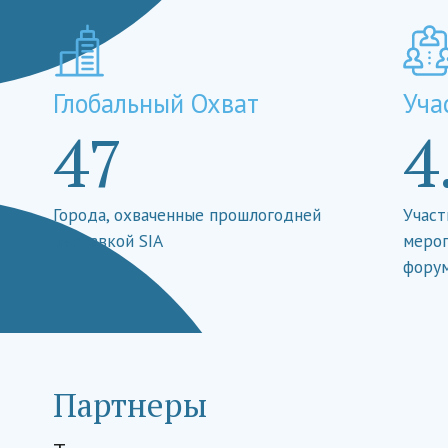
Глобальный Охват
Уча
47
4
Города, охваченные прошлогодней
Участ
выставкой SIA
мероп
форум
Партнеры