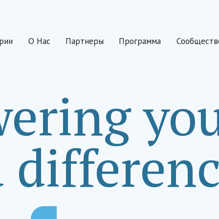
рии
О Нас
Партнеры
Программа
Сообществ
ring you
 differenc