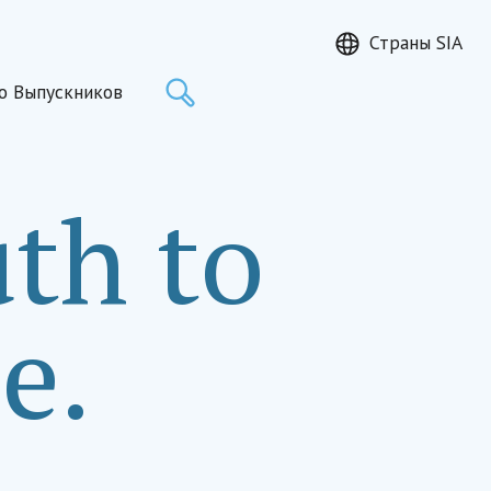
Страны SIA
Поиск
о Выпускников
th to
e.